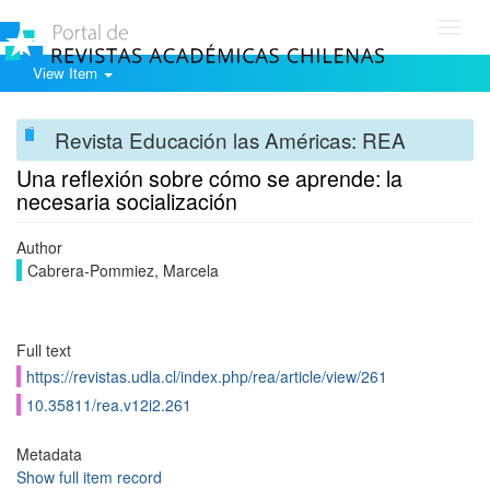
Toggl
navig
View Item
Revista Educación las Américas: REA
Una reflexión sobre cómo se aprende: la
necesaria socialización
Author
Cabrera-Pommiez, Marcela
Full text
https://revistas.udla.cl/index.php/rea/article/view/261
10.35811/rea.v12i2.261
Metadata
Show full item record