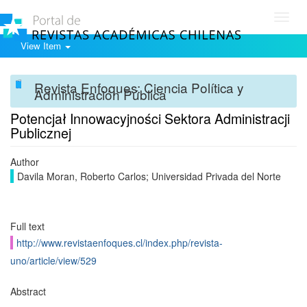
Toggl
navig
View Item
Revista Enfoques: Ciencia Política y
Administración Pública
Potencjał Innowacyjności Sektora Administracji
Publicznej
Author
Davila Moran, Roberto Carlos; Universidad Privada del Norte
Full text
http://www.revistaenfoques.cl/index.php/revista-
uno/article/view/529
Abstract