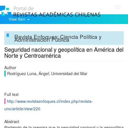
Toggl
navig
View Item
Revista Enfoques: Ciencia Política y
Administración Pública
Seguridad nacional y geopolítica en América del
Norte y Centroamérica
Author
Rodríguez Luna, Ángel; Universidad del Mar
Full text
http://www.revistaenfoques.cl/index.php/revista-
uno/article/view/220
Abstract
Partiendo de la premisa que la seguridad nacional y la geopolítica