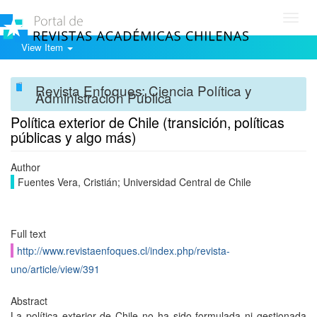
Toggl
navig
View Item
Revista Enfoques: Ciencia Política y
Administración Pública
Política exterior de Chile (transición, políticas
públicas y algo más)
Author
Fuentes Vera, Cristián; Universidad Central de Chile
Full text
http://www.revistaenfoques.cl/index.php/revista-
uno/article/view/391
Abstract
La política exterior de Chile no ha sido formulada ni gestionada