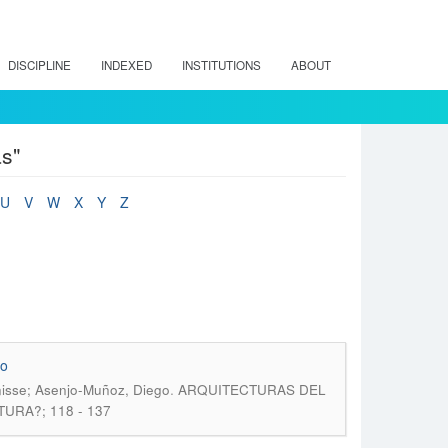
DISCIPLINE
INDEXED
INSTITUTIONS
ABOUT
as"
U
V
W
X
Y
Z
ão
.
nisse; Asenjo-Muñoz, Diego
ARQUITECTURAS DEL
URA?; 118 - 137