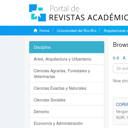
Home
Universidad del Bío-Bío
Arquitecturas 
Brows
Discipline
0-9
A
Artes, Arquitectura y Urbanismo
Ciencias Agrarias, Forestales y
Veterinarias
Now sho
Ciencias Exactas y Naturales
Ciencias Sociales
CORVI,
Derecho
Vergar
SUR; 
Economía y Administración