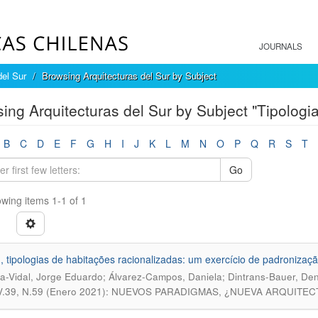
JOURNALS
del Sur
Browsing Arquitecturas del Sur by Subject
ing Arquitecturas del Sur by Subject "Tipologi
B
C
D
E
F
G
H
I
J
K
L
M
N
O
P
Q
R
S
T
Go
wing items 1-1 of 1
 tipologias de habitações racionalizadas: um exercício de padronizaç
a-Vidal, Jorge Eduardo; Álvarez-Campos, Daniela; Dintrans-Bauer, De
V.39, N.59 (Enero 2021): NUEVOS PARADIGMAS, ¿NUEVA ARQUITECT