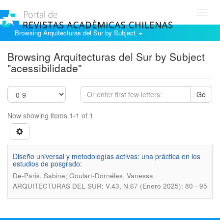
Toggl
navig
Browsing Arquitecturas del Sur by Subject
Browsing Arquitecturas del Sur by Subject
"acessibilidade"
Go
Now showing items 1-1 of 1
Diseño universal y metodologías activas: una práctica en los
estudios de posgrado:
.
De-Paris, Sabine; Goulart-Dornéles, Vanessa
ARQUITECTURAS DEL SUR; V.43, N.67 (Enero 2025); 80 - 95