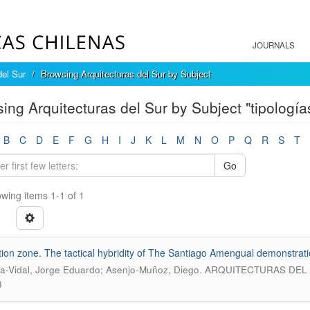
JOURNALS
del Sur
Browsing Arquitecturas del Sur by Subject
ing Arquitecturas del Sur by Subject "tipología
B
C
D
E
F
G
H
I
J
K
L
M
N
O
P
Q
R
S
T
Go
wing items 1-1 of 1
ion zone. The tactical hybridity of The Santiago Amengual demonstrati
.
a-Vidal, Jorge Eduardo; Asenjo-Muñoz, Diego
ARQUITECTURAS DEL SU
3