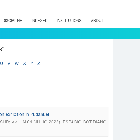
DISCIPLINE
INDEXED
INSTITUTIONS
ABOUT
s"
U
V
W
X
Y
Z
on exhibition in Pudahuel
R; V.41, N.64 (JULIO 2023): ESPACIO COTIDIANO;