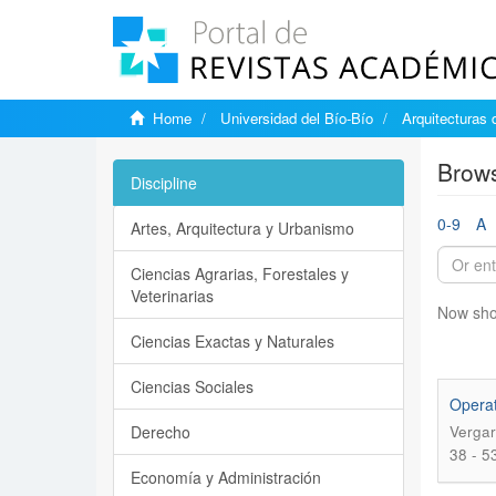
Home
Universidad del Bío-Bío
Arquitecturas 
Brows
Discipline
0-9
A
Artes, Arquitectura y Urbanismo
Ciencias Agrarias, Forestales y
Veterinarias
Now sho
Ciencias Exactas y Naturales
Ciencias Sociales
Operat
Derecho
Vergar
38 - 5
Economía y Administración