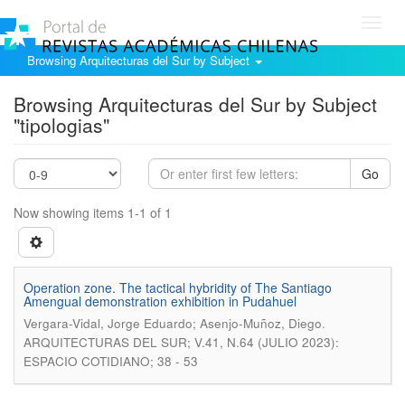
Toggl
navig
Browsing Arquitecturas del Sur by Subject
Browsing Arquitecturas del Sur by Subject
"tipologias"
Go
Now showing items 1-1 of 1
Operation zone. The tactical hybridity of The Santiago
Amengual demonstration exhibition in Pudahuel
.
Vergara-Vidal, Jorge Eduardo; Asenjo-Muñoz, Diego
ARQUITECTURAS DEL SUR; V.41, N.64 (JULIO 2023):
ESPACIO COTIDIANO; 38 - 53