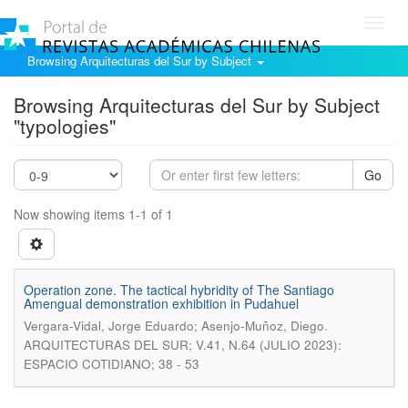
Toggl
navig
Browsing Arquitecturas del Sur by Subject
Browsing Arquitecturas del Sur by Subject
"typologies"
Go
Now showing items 1-1 of 1
Operation zone. The tactical hybridity of The Santiago
Amengual demonstration exhibition in Pudahuel
.
Vergara-Vidal, Jorge Eduardo; Asenjo-Muñoz, Diego
ARQUITECTURAS DEL SUR; V.41, N.64 (JULIO 2023):
ESPACIO COTIDIANO; 38 - 53