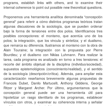
programs, establish links with others, and to examine their
internal coherence to point out possible new theoretical questions.
Proponemos una herramienta analítica denominada "concepción
general" para referir a cómo distintos programas teóricos tratan
algunas discusiones de la sociología, que se pueden ordenar
bajo la forma de tensiones entre dos polos. Identificamos tres
posibles concepciones: el monismo, que acentúa uno de los
polos; la integración, que los vincula y sintetiza; y el dualismo,
que remarca su diferencia. Ilustramos al monismo con la obra de
Alain Touraine; la integración con la propuesta por Pierre
Bourdieu; y el dualismo con Niklas Luhmann. Para realizar la
tarea, cada programa es analizado en torno a tres tensiones: el
recorte del ámbito objetual de la disciplina (individuo/sociedad),
supuestos epistemológicos (conocimiento/realidad), y el sentido
de la sociología (descripción/crítica). Además, para ampliar esta
caracterización reseñamos brevemente algunas propuestas de
Francois Dubet, Danilo Martucelli, Anthony Giddens, George
Ritzer y Margaret Archer. Por último, argumentamos que la
concepción general puede ser una herramienta útil para
hipotetizar un rasgo identitario de los programas, establecer
vínculos con otros, y examinar su coherencia interna y señalar