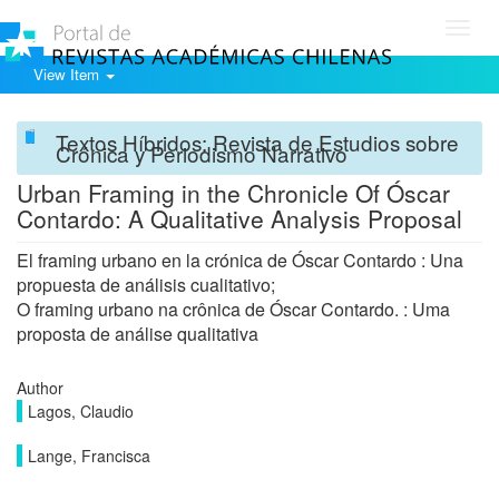
Toggl
navig
View Item
Textos Híbridos: Revista de Estudios sobre
Crónica y Periodismo Narrativo
Urban Framing in the Chronicle Of Óscar
Contardo: A Qualitative Analysis Proposal
El framing urbano en la crónica de Óscar Contardo : Una
propuesta de análisis cualitativo;
O framing urbano na crônica de Óscar Contardo. : Uma
proposta de análise qualitativa
Author
Lagos, Claudio
Lange, Francisca