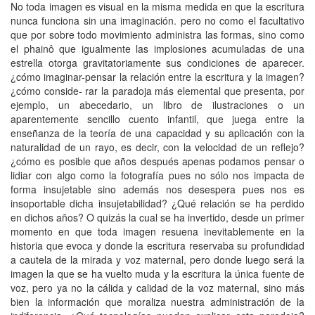
No toda imagen es visual en la misma medida en que la escritura
nunca funciona sin una imaginación. pero no como el facultativo
que por sobre todo movimiento administra las formas, sino como
el phainô que igualmente las implosiones acumuladas de una
estrella otorga gravitatoriamente sus condiciones de aparecer.
¿cómo imaginar-pensar la relación entre la escritura y la imagen?
¿cómo conside- rar la paradoja más elemental que presenta, por
ejemplo, un abecedario, un libro de ilustraciones o un
aparentemente sencillo cuento infantil, que juega entre la
enseñanza de la teoría de una capacidad y su aplicación con la
naturalidad de un rayo, es decir, con la velocidad de un reflejo?
¿cómo es posible que años después apenas podamos pensar o
lidiar con algo como la fotografía pues no sólo nos impacta de
forma insujetable sino además nos desespera pues nos es
insoportable dicha insujetabilidad? ¿Qué relación se ha perdido
en dichos años? O quizás la cual se ha invertido, desde un primer
momento en que toda imagen resuena inevitablemente en la
historia que evoca y donde la escritura reservaba su profundidad
a cautela de la mirada y voz maternal, pero donde luego será la
imagen la que se ha vuelto muda y la escritura la única fuente de
voz, pero ya no la cálida y calidad de la voz maternal, sino más
bien la información que moraliza nuestra administración de la