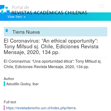
Toggl
navig
View Item
Tierra Nueva
El Coronavirus: “An ethical opportunity”:
Tony Mifsud sj. Chile, Ediciones Revista
Mensaje, 2020, 134 pp.
El Coronavirus: “Una oportunidad ética”: Tony Mifsud sj.
Chile, Ediciones Revista Mensaje, 2020, 134 pp.
Author
Astudillo Godoy, Ibar
Full text
https://revistaderecho.ucn.cl/index.php/tierra-