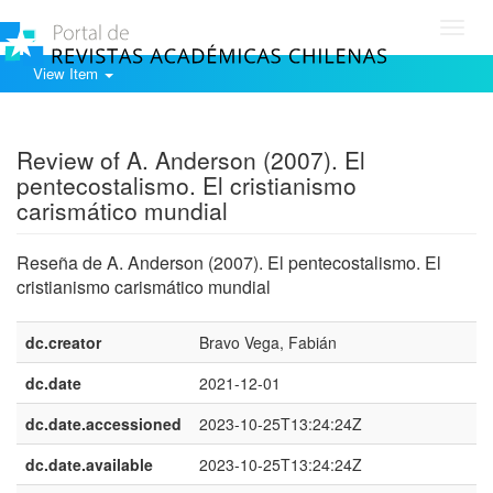
Toggl
navig
View Item
Show simple item record
Review of A. Anderson (2007). El
pentecostalismo. El cristianismo
carismático mundial
Reseña de A. Anderson (2007). El pentecostalismo. El
cristianismo carismático mundial
dc.creator
Bravo Vega, Fabián
dc.date
2021-12-01
dc.date.accessioned
2023-10-25T13:24:24Z
dc.date.available
2023-10-25T13:24:24Z