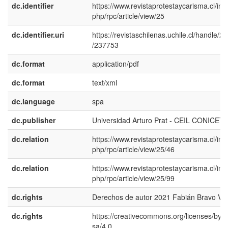
dc.identifier
https://www.revistaprotestaycarisma.cl/ind
php/rpc/article/view/25
dc.identifier.uri
https://revistaschilenas.uchile.cl/handle/2
/237753
dc.format
application/pdf
dc.format
text/xml
dc.language
spa
dc.publisher
Universidad Arturo Prat - CEIL CONICET
dc.relation
https://www.revistaprotestaycarisma.cl/ind
php/rpc/article/view/25/46
dc.relation
https://www.revistaprotestaycarisma.cl/ind
php/rpc/article/view/25/99
dc.rights
Derechos de autor 2021 Fabián Bravo Ve
dc.rights
https://creativecommons.org/licenses/by-n
sa/4.0