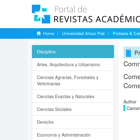
Home
Universidad Arturo Prat
Protesta & Ca
Pr
Discipline
Comme
Artes, Arquitectura y Urbanismo
Comen
Ciencias Agrarias, Forestales y
Veterinarias
Comen
Ciencias Exactas y Naturales
Author
Camar
Ciencias Sociales
Derecho
Economía y Administración