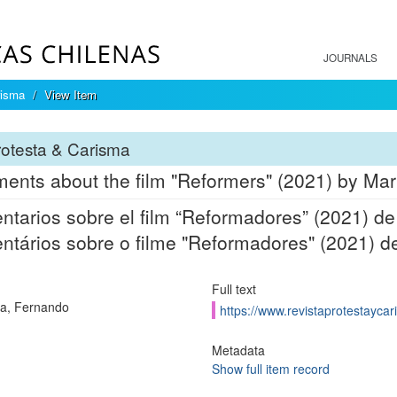
JOURNALS
risma
View Item
otesta & Carisma
nts about the film "Reformers" (2021) by Mar
tarios sobre el film “Reformadores” (2021) de
tários sobre o filme "Reformadores" (2021) d
Full text
a, Fernando
https://www.revistaprotestaycari
Metadata
Show full item record