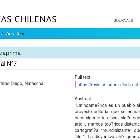
JOURNALS
View Item
lzaprima
ial Nº7
Full text
tillas Diego, Natascha
https://revistas.udec.cl/index.p
Abstract
“Latinoame?rica es un pueblo al
proyecto editorial que se enmar
hace vigente la discu- sio?n sobr
arte y marcos teo?ricos distante
cartografi?a “mundializante” q
“Sur”. La disyuntiva ahi? gene