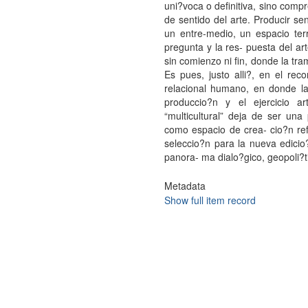
uni?voca o definitiva, sino comp
de sentido del arte. Producir se
un entre-medio, un espacio terr
pregunta y la res- puesta del ar
sin comienzo ni fin, donde la tra
Es pues, justo alli?, en el rec
relacional humano, en donde la
produccio?n y el ejercicio ar
“multicultural” deja de ser una
como espacio de crea- cio?n refl
seleccio?n para la nueva edici
panora- ma dialo?gico, geopoli?t
Metadata
Show full item record