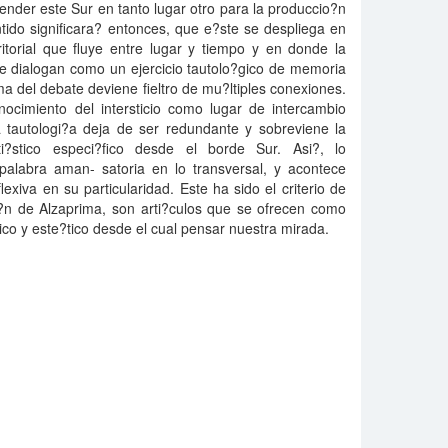
render este Sur en tanto lugar otro para la produccio?n
ntido significara? entonces, que e?ste se despliega en
itorial que fluye entre lugar y tiempo y en donde la
te dialogan como un ejercicio tautolo?gico de memoria
ma del debate deviene fieltro de mu?ltiples conexiones.
onocimiento del intersticio como lugar de intercambio
 tautologi?a deja de ser redundante y sobreviene la
ti?stico especi?fico desde el borde Sur. Asi?, lo
 palabra aman- satoria en lo transversal, y acontece
exiva en su particularidad. Este ha sido el criterio de
o?n de Alzaprima, son arti?culos que se ofrecen como
ico y este?tico desde el cual pensar nuestra mirada.