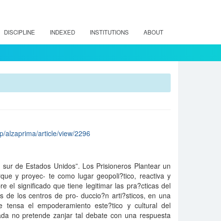
DISCIPLINE
INDEXED
INSTITUTIONS
ABOUT
hp/alzaprima/article/view/2296
 sur de Estados Unidos”. Los Prisioneros Plantear un
que y proyec- te como lugar geopoli?tico, reactiva y
e el significado que tiene legitimar las pra?cticas del
s de los centros de pro- duccio?n arti?sticos, en una
ue tensa el empoderamiento este?tico y cultural del
rada no pretende zanjar tal debate con una respuesta