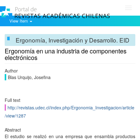
Toggl
navig
View Item
Ergonomía, Investigación y Desarrollo. EID
Ergonomía en una industria de componentes
electrónicos
Author
Blas Urquijo, Josefina
Full text
http://revistas.udec.cl/index.php/Ergonomia_Investigacion/article
/view/1287
Abstract
El estudio se realizó en una empresa que ensambla productos