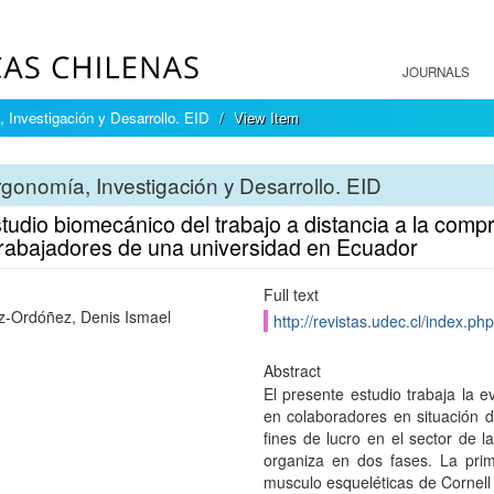
JOURNALS
 Investigación y Desarrollo. EID
View Item
gonomía, Investigación y Desarrollo. EID
tudio biomecánico del trabajo a distancia a la comp
trabajadores de una universidad en Ecuador
Full text
-Ordóñez, Denis Ismael
http://revistas.udec.cl/index.p
Abstract
El presente estudio trabaja la e
en colaboradores en situación d
fines de lucro en el sector de 
organiza en dos fases. La prime
musculo esqueléticas de Cornell