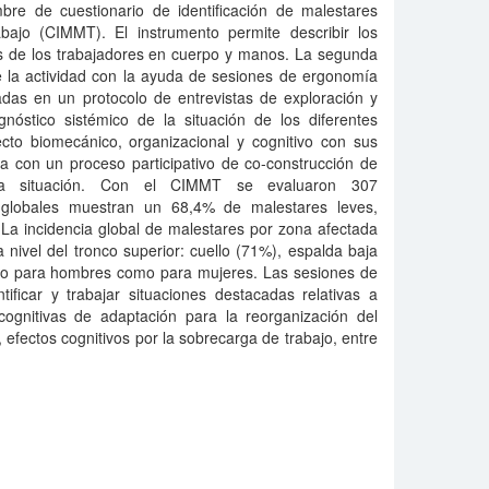
re de cuestionario de identificación de malestares
bajo (CIMMT). El instrumento permite describir los
s de los trabajadores en cuerpo y manos. La segunda
de la actividad con la ayuda de sesiones de ergonomía
adas en un protocolo de entrevistas de exploración y
agnóstico sistémico de la situación de los diferentes
ecto biomecánico, organizacional y cognitivo con sus
iza con un proceso participativo de co-construcción de
da situación. Con el CIMMT se evaluaron 307
s globales muestran un 68,4% de malestares leves,
La incidencia global de malestares por zona afectada
 nivel del tronco superior: cuello (71%), espalda baja
nto para hombres como para mujeres. Las sesiones de
tificar y trabajar situaciones destacadas relativas a
 cognitivas de adaptación para la reorganización del
 efectos cognitivos por la sobrecarga de trabajo, entre