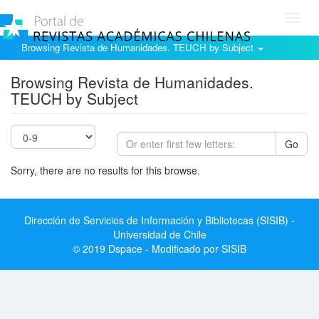
Toggl
navig
Browsing Revista de Humanidades. TEUCH by Subject
Browsing Revista de Humanidades.
TEUCH by Subject
Go
Sorry, there are no results for this browse.
Dirección de Servicios de Información y Bibliotecas (SISIB) -
Universidad de Chile
© 2019 Dspace - Modificado por SISIB