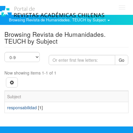
Toggl
navig
Browsing Revista de Humanidades. TEUCH by Subject
Browsing Revista de Humanidades.
TEUCH by Subject
Go
Now showing items 1-1 of 1
Subject
responsabilidad
[1]