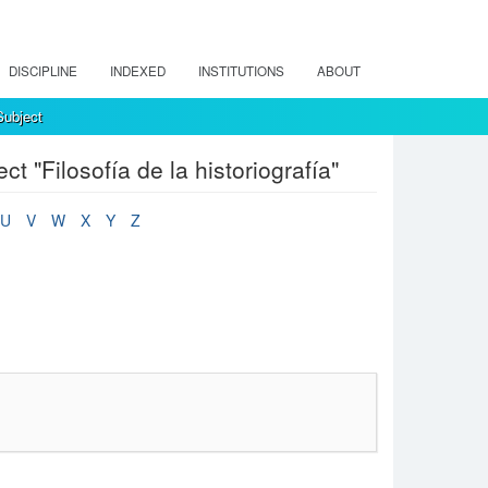
DISCIPLINE
INDEXED
INSTITUTIONS
ABOUT
ubject
"Filosofía de la historiografía"
U
V
W
X
Y
Z