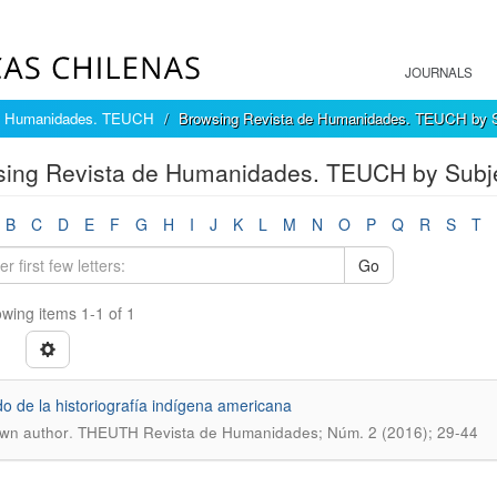
JOURNALS
e Humanidades. TEUCH
Browsing Revista de Humanidades. TEUCH by S
ing Revista de Humanidades. TEUCH by Subject 
B
C
D
E
F
G
H
I
J
K
L
M
N
O
P
Q
R
S
T
Go
wing items 1-1 of 1
ido de la historiografía indígena americana
.
wn author
THEUTH Revista de Humanidades; Núm. 2 (2016); 29-44