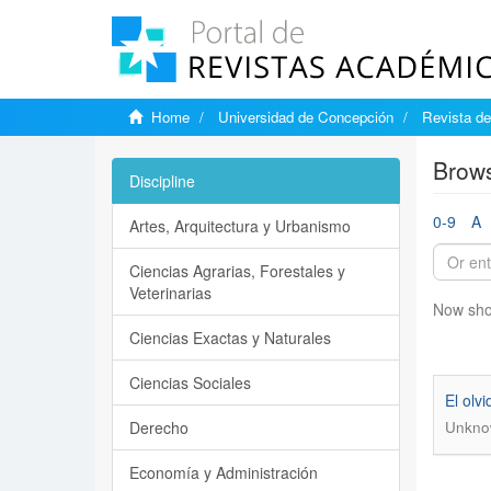
Home
Universidad de Concepción
Revista d
Brows
Discipline
0-9
A
Artes, Arquitectura y Urbanismo
Ciencias Agrarias, Forestales y
Veterinarias
Now sho
Ciencias Exactas y Naturales
Ciencias Sociales
El olv
Derecho
Unkno
Economía y Administración