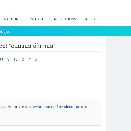
DISCIPLINE
INDEXED
INSTITUTIONS
ABOUT
ubject
ct "causas últimas"
U
V
W
X
Y
Z
ico de una explicación causal fisicalista para la