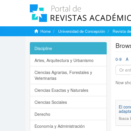
Home
Universidad de Concepción
Revista d
Brows
Discipline
0-9
A
Artes, Arquitectura y Urbanismo
Ciencias Agrarias, Forestales y
Veterinarias
Now sho
Ciencias Exactas y Naturales
Ciencias Sociales
El con
adapta
Derecho
Ibaca 
Economía y Administración