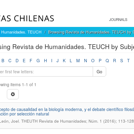
JOURNALS
e Humanidades. TEUCH
Browsing Revista de Humanidades. TEUCH by S
ing Revista de Humanidades. TEUCH by Subje
B
C
D
E
F
G
H
I
J
K
L
M
N
O
P
Q
R
S
T
Go
wing items 1-1 of 1
cepto de causalidad en la biología moderna, y el debate científico filosóf
ción por selección natural
.
León, Joel
THEUTH Revista de Humanidades; Núm. 1 (2016); 113-128