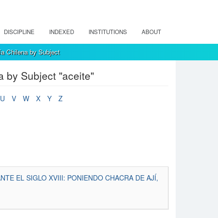
DISCIPLINE
INDEXED
INSTITUTIONS
ABOUT
a Chilena by Subject
 by Subject "aceite"
U
V
W
X
Y
Z
E EL SIGLO XVIII: PONIENDO CHACRA DE AJÍ,