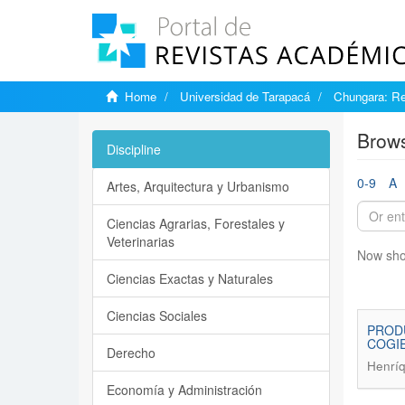
Home
Universidad de Tarapacá
Chungara: Re
Brows
Discipline
0-9
A
Artes, Arquitectura y Urbanismo
Ciencias Agrarias, Forestales y
Veterinarias
Now sho
Ciencias Exactas y Naturales
Ciencias Sociales
PRODU
COGI
Derecho
Henríq
Economía y Administración