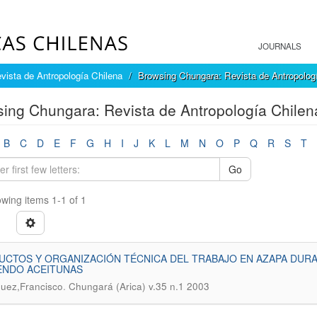
JOURNALS
vista de Antropología Chilena
Browsing Chungara: Revista de Antropologí
ing Chungara: Revista de Antropología Chilena
B
C
D
E
F
G
H
I
J
K
L
M
N
O
P
Q
R
S
T
Go
wing items 1-1 of 1
CTOS Y ORGANIZACIÓN TÉCNICA DEL TRABAJO EN AZAPA DURANT
ENDO ACEITUNAS
.
uez,Francisco
Chungará (Arica) v.35 n.1 2003