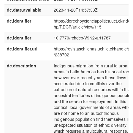
dc.date.available
2023-11-20T14:57:33Z
dc.identifier
https://derechoycienciapolitica.uct.cl/index
hp/RDCP/article/view/115
dc.identifier
10.7770/rchdcp-V9N2-art1787
dc.identifier.uri
https://revistaschilenas.uchile.cl/handle/2
/238702
dc.description
Indigenous migration from rural to urban
areas in Latin America has historical roots
however over recent years these flows ha
accelerated due to conflicts over the
extraction of natural resources within the
ancestral territories of indigenous peoples
and the search for employment. In this
context, local governments of areas which
are not home to an autochthonous
indigenous population find themselves in 
unexpected situation of ethnic diversity
which requires a multicultural response.