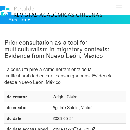
Toggl
navig
View Item
Show simple item record
Prior consultation as a tool for
multiculturalism in migratory contexts:
Evidence from Nuevo León, Mexico
La consulta previa como herramienta de la
multiculturalidad en contextos migratorios: Evidencia
desde Nuevo León, México
dc.creator
Wright, Claire
dc.creator
Aguirre Sotelo, Víctor
dc.date
2023-05-31
dc.date.accessioned
2023-11-20T14:57:33Z