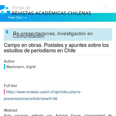
Toggl
navig
View Item
Re-presentaciones. Investigación en
Comunicación
Campo en obras. Postales y apuntes sobre los
estudios de periodismo en Chile
Author
Bachmann, Ingrid
Full text
https://www.revistas.usach.cl/ojs/index.php/re-
presentaciones/article/view/6196
Abstract
Este volumen editado por Antoine Faure (Universidad de