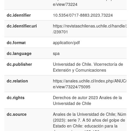
e/view/73224
dc.identifier
10.5354/0717-8883.2023.73224
dc.identifier.uri
https://revistaschilenas.uchile.cl/handle/2
/239701
dc.format
application/pdf
dc.language
spa
dc.publisher
Universidad de Chile. Vicerrectoría de
Extensión y Comunicaciones
dc.relation
https://anales.uchile.cl/index.php/ANUC/art
e/view/73224/75095
dc.rights
Derechos de autor 2023 Anales de la
Universidad de Chile
dc.source
Anales de la Universidad de Chile; Núm. 
(2023): serie 7. A 50 años del golpe de
Estado en Chile: educación para la