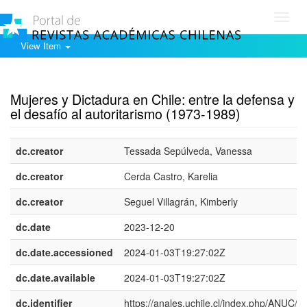
Toggl
navig
View Item
Show simple item record
Mujeres y Dictadura en Chile: entre la defensa y
el desafío al autoritarismo (1973-1989)
dc.creator
Tessada Sepúlveda, Vanessa
dc.creator
Cerda Castro, Karelia
dc.creator
Seguel Villagrán, Kimberly
dc.date
2023-12-20
dc.date.accessioned
2024-01-03T19:27:02Z
dc.date.available
2024-01-03T19:27:02Z
dc.identifier
https://anales.uchile.cl/index.php/ANUC/art