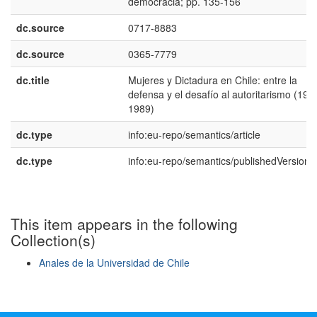
democracia; pp. 135-156
dc.source
0717-8883
dc.source
0365-7779
dc.title
Mujeres y Dictadura en Chile: entre la
defensa y el desafío al autoritarismo (197
1989)
dc.type
info:eu-repo/semantics/article
dc.type
info:eu-repo/semantics/publishedVersion
This item appears in the following
Collection(s)
Anales de la Universidad de Chile
Show simple item record