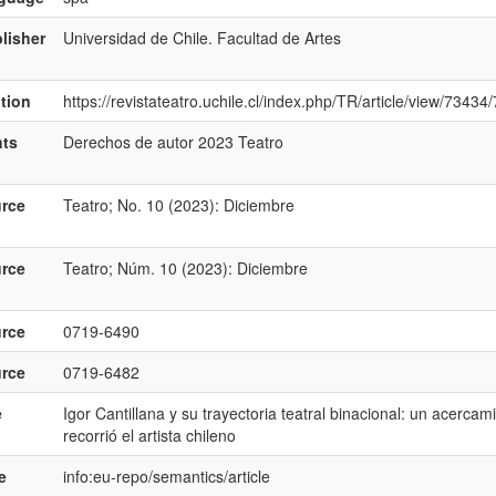
lisher
Universidad de Chile. Facultad de Artes
ation
https://revistateatro.uchile.cl/index.php/TR/article/view/73434
hts
Derechos de autor 2023 Teatro
rce
Teatro; No. 10 (2023): Diciembre
rce
Teatro; Núm. 10 (2023): Diciembre
rce
0719-6490
rce
0719-6482
e
Igor Cantillana y su trayectoria teatral binacional: un acerca
recorrió el artista chileno
e
info:eu-repo/semantics/article