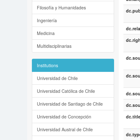
Filosofía y Humanidades
dc.pub
Ingeniería
dc.rel
Medicina
dc.rig
Multidisciplinarias
dc.sou
Institutions
dc.sou
Universidad de Chile
Universidad Católica de Chile
dc.sou
Universidad de Santiago de Chile
dc.sou
Universidad de Concepción
dc.titl
Universidad Austral de Chile
dc.typ