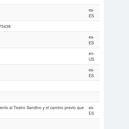
es-
ES
/75438
es-
ES
en-
US
es-
ES
miento al Teatro Sandino y el camino previo que
es-
ES