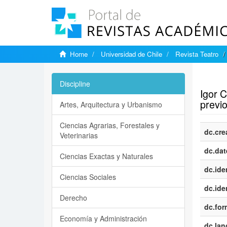
Home
Universidad de Chile
Revista Teatro
Show si
Discipline
Igor C
previo
Artes, Arquitectura y Urbanismo
Ciencias Agrarias, Forestales y
dc.cre
Veterinarias
dc.dat
Ciencias Exactas y Naturales
dc.iden
Ciencias Sociales
dc.iden
Derecho
dc.for
Economía y Administración
dc.la