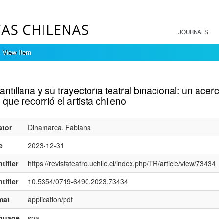
JOURNALS
View Item
mple item record
antillana y su trayectoria teatral binacional: un ace
 que recorrió el artista chileno
ator
Dinamarca, Fabiana
e
2023-12-31
tifier
https://revistateatro.uchile.cl/index.php/TR/article/view/73434
tifier
10.5354/0719-6490.2023.73434
mat
application/pdf
nguage
spa