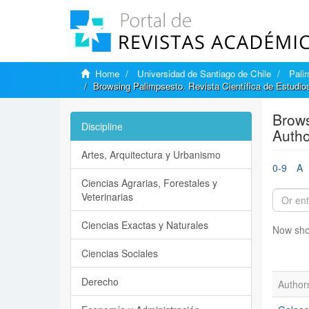
Home
Universidad de Santiago de Chile
Pali
Browsing Palimpsesto. Revista Científica de Estudio
Brows
Discipline
Autho
Artes, Arquitectura y Urbanismo
0-9
A
Ciencias Agrarias, Forestales y
Veterinarias
Ciencias Exactas y Naturales
Now sho
Ciencias Sociales
Derecho
Author