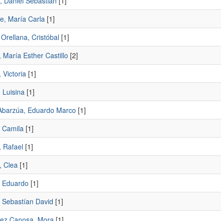
, Daniel Sebastián
[1]
e, María Carla
[1]
Orellana, Cristóbal
[1]
 María Esther Castillo
[2]
 Victoria
[1]
 Luisina
[1]
Abarzúa, Eduardo Marco
[1]
, Camila
[1]
 Rafael
[1]
, Clea
[1]
 Eduardo
[1]
 Sebastían David
[1]
ez Canosa, Mora
[1]