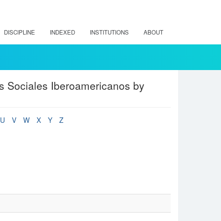
DISCIPLINE
INDEXED
INSTITUTIONS
ABOUT
os Sociales Iberoamericanos by
U
V
W
X
Y
Z