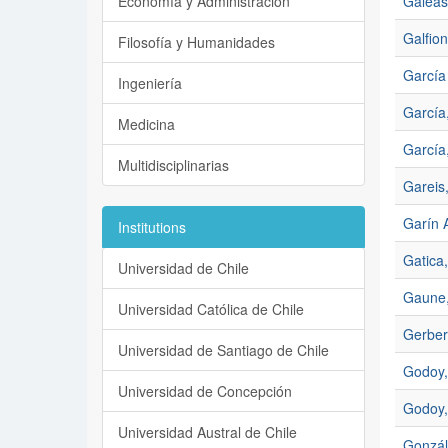
Economía y Administración
Galeas
Galfion
Filosofía y Humanidades
García 
Ingeniería
García,
Medicina
García,
Multidisciplinarias
Gareis,
Garín 
Institutions
Gatica
Universidad de Chile
Gaune,
Universidad Católica de Chile
Gerber
Universidad de Santiago de Chile
Godoy,
Universidad de Concepción
Godoy,
Universidad Austral de Chile
Gonzál