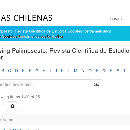
JOURNALS
mpsesto. Revista Científica de Estudios Sociales Iberoamericanos
s Sociales Iberoamericanos by Author
ing Palimpsesto. Revista Científica de Estudi
r
B
C
D
E
F
G
H
I
J
K
L
M
N
O
P
Q
R
S
T
Go
wing items 1-20 of 25
s Name