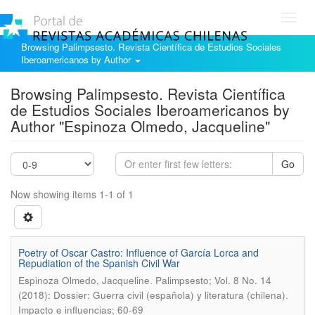
Toggl
navig
Browsing Palimpsesto. Revista Científica de Estudios Sociales
Iberoamericanos by Author
Browsing Palimpsesto. Revista Científica
de Estudios Sociales Iberoamericanos by
Author "Espinoza Olmedo, Jacqueline"
Go
Now showing items 1-1 of 1
Poetry of Oscar Castro: Influence of García Lorca and
Repudiation of the Spanish Civil War
.
Espinoza Olmedo, Jacqueline
Palimpsesto; Vol. 8 No. 14
(2018): Dossier: Guerra civil (española) y literatura (chilena).
Impacto e influencias; 60-69