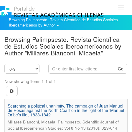
Toggl
navig
Browsing Palimpsesto. Revista Científica de Estudios Sociales
Iberoamericanos by Author
Browsing Palimpsesto. Revista Científica
de Estudios Sociales Iberoamericanos by
Author "Millares Bianconi, Micaela"
Go
Now showing items 1-1 of 1
Searching a political unanimity. The campaign of Juan Manuel
de Rosas against the North Coalition in the light of the ‘Manuel
Oribe’s file’, 1838-1842
.
Millares Bianconi, Micaela
Palimpsesto. Scientific Journal of
Social Iberoamerican Studies; Vol 8 No 13 (2018); 029-044