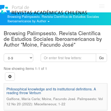
Toggl
navig
Browsing Palimpsesto. Revista Científica de Estudios Sociales
Iberoamericanos by Author
Browsing Palimpsesto. Revista Científica
de Estudios Sociales Iberoamericanos by
Author "Moine, Facundo José"
Go
Now showing items 1-1 of 1
Philosophical knowledge and its institutional definitions. A
reading throw Verbum
.
Galfione, María Carla; Moine, Facundo José
Palimpsesto; Vol
12 No 20 (2022): Miscellaneous; 1-22