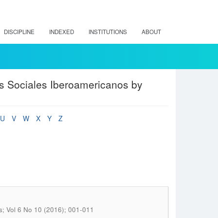
DISCIPLINE
INDEXED
INSTITUTIONS
ABOUT
os Sociales Iberoamericanos by
U
V
W
X
Y
Z
es; Vol 6 No 10 (2016); 001-011