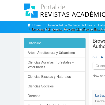
Home
Universidad de Santiago de Chile
Pali
Browsing Palimpsesto. Revista Científica de Estudio
Brows
Discipline
Autho
Artes, Arquitectura y Urbanismo
0-9
A
Ciencias Agrarias, Forestales y
Veterinarias
Now sho
Ciencias Exactas y Naturales
Ciencias Sociales
La tra
Derecho
Piedra