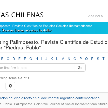
JOURNALS
mpsesto. Revista Científica de Estudios Sociales Iberoamericanos
s Sociales Iberoamericanos by Author
ing Palimpsesto. Revista Científica de Estudi
r "Piedras, Pablo"
B
C
D
E
F
G
H
I
J
K
L
M
N
O
P
Q
R
S
T
Go
wing items 1-1 of 1
dición del cine directo en el documental argentino contemporáneo
.
s, Pablo
Palimpsesto. Scientific Journal of Social Iberoamerican Studi