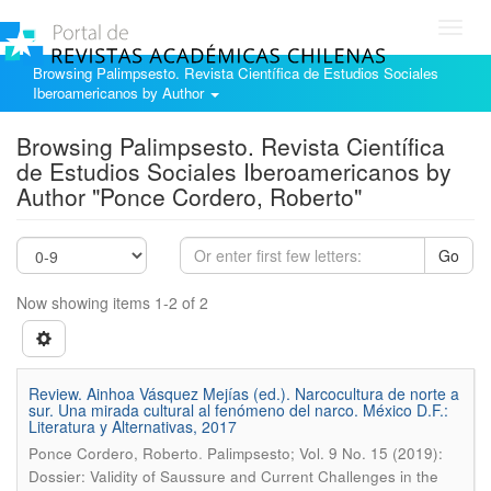
Toggl
navig
Browsing Palimpsesto. Revista Científica de Estudios Sociales
Iberoamericanos by Author
Browsing Palimpsesto. Revista Científica
de Estudios Sociales Iberoamericanos by
Author "Ponce Cordero, Roberto"
Go
Now showing items 1-2 of 2
Review. Ainhoa Vásquez Mejías (ed.). Narcocultura de norte a
sur. Una mirada cultural al fenómeno del narco. México D.F.:
Literatura y Alternativas, 2017
.
Ponce Cordero, Roberto
Palimpsesto; Vol. 9 No. 15 (2019):
Dossier: Validity of Saussure and Current Challenges in the