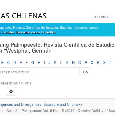
JOURNALS
mpsesto. Revista Científica de Estudios Sociales Iberoamericanos
s Sociales Iberoamericanos by Author
ing Palimpsesto. Revista Científica de Estudi
r "Westphal, Germán"
B
C
D
E
F
G
H
I
J
K
L
M
N
O
P
Q
R
S
T
Go
wing items 1-1 of 1
rgences and Divergences: Saussure and Chomsky
.
hal, Germán
Palimpsesto; Vol. 9 No. 15 (2019): Dossier: Validity of S