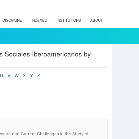
DISCIPLINE
INDEXED
INSTITUTIONS
ABOUT
os Sociales Iberoamericanos by
U
V
W
X
Y
Z
aussure and Current Challenges in the Study of