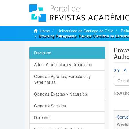
Home
Universidad de Santiago de Chile
Pali
Browsing Palimpsesto. Revista Científica de Estudio
Brows
Discipline
Autho
Artes, Arquitectura y Urbanismo
0-9
A
Ciencias Agrarias, Forestales y
Veterinarias
Now sho
Ciencias Exactas y Naturales
Ciencias Sociales
Conve
Derecho
Westp