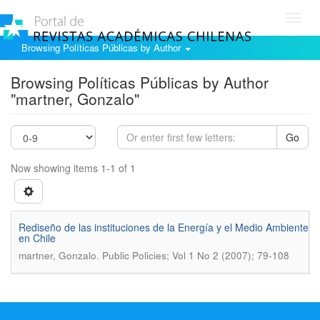
Toggl
navig
Browsing Políticas Públicas by Author
Browsing Políticas Públicas by Author
"martner, Gonzalo"
Go
Now showing items 1-1 of 1
Rediseño de las instituciones de la Energía y el Medio Ambiente
en Chile
.
martner, Gonzalo
Public Policies; Vol 1 No 2 (2007); 79-108