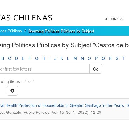
JOURNALS
ticas Públicas
Browsing Políticas Públicas by Subject
ing Políticas Públicas by Subject "Gastos de bo
B
C
D
E
F
G
H
I
J
K
L
M
N
O
P
Q
R
S
T
Go
wing items 1-1 of 1
ial Health Protection of Households in Greater Santiago in the Years 
.
co, Gonzalo
Public Policies; Vol. 15 No. 1 (2022); 12-29