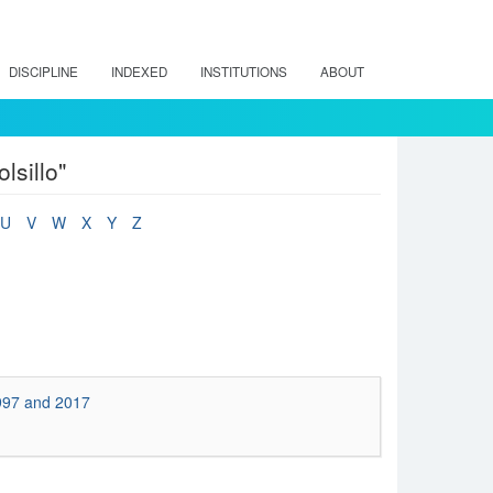
DISCIPLINE
INDEXED
INSTITUTIONS
ABOUT
lsillo"
U
V
W
X
Y
Z
1997 and 2017