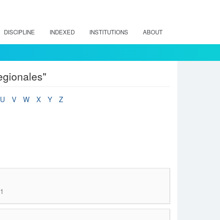
DISCIPLINE
INDEXED
INSTITUTIONS
ABOUT
egionales"
U
V
W
X
Y
Z
01