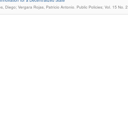
 Innovation for a Decentralized State
.
es, Diego; Vergara Rojas, Patricio Antonio
Public Policies; Vol. 15 No. 