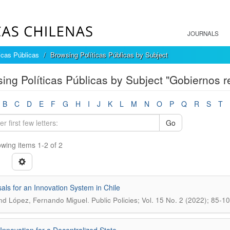
JOURNALS
ticas Públicas
Browsing Políticas Públicas by Subject
ing Políticas Públicas by Subject "Gobiernos r
B
C
D
E
F
G
H
I
J
K
L
M
N
O
P
Q
R
S
T
Go
wing items 1-2 of 2
als for an Innovation System in Chile
.
d López, Fernando Miguel
Public Policies; Vol. 15 No. 2 (2022); 85-1