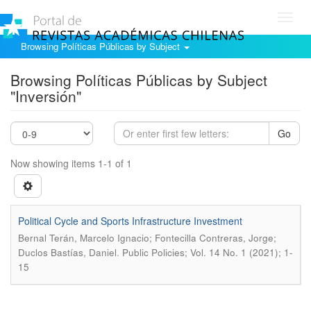
Toggl
navig
Browsing Políticas Públicas by Subject
Browsing Políticas Públicas by Subject
"Inversión"
Go
Now showing items 1-1 of 1
Political Cycle and Sports Infrastructure Investment
Bernal Terán, Marcelo Ignacio; Fontecilla Contreras, Jorge;
.
Duclos Bastías, Daniel
Public Policies; Vol. 14 No. 1 (2021); 1-
15