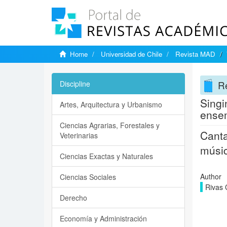
Home
Universidad de Chile
Revista MAD
R
Discipline
Singi
Artes, Arquitectura y Urbanismo
ense
Ciencias Agrarias, Forestales y
Canta
Veterinarias
músic
Ciencias Exactas y Naturales
Author
Ciencias Sociales
Rivas 
Derecho
Economía y Administración