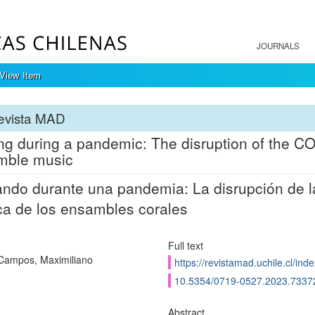
JOURNALS
View Item
evista MAD
ng during a pandemic: The disruption of the C
mble music
ndo durante una pandemia: La disrupción de 
a de los ensambles corales
Full text
Campos, Maximiliano
https://revistamad.uchile.cl/in
10.5354/0719-0527.2023.7337
Abstract