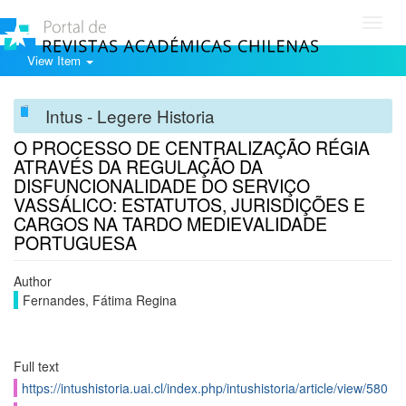
Toggl
navig
View Item
Intus - Legere Historia
O PROCESSO DE CENTRALIZAÇÃO RÉGIA
ATRAVÉS DA REGULAÇÃO DA
DISFUNCIONALIDADE DO SERVIÇO
VASSÁLICO: ESTATUTOS, JURISDIÇÕES E
CARGOS NA TARDO MEDIEVALIDADE
PORTUGUESA
Author
Fernandes, Fátima Regina
Full text
https://intushistoria.uai.cl/index.php/intushistoria/article/view/580