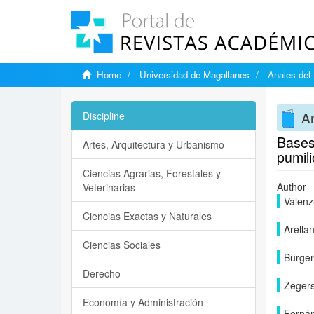
Home
Universidad de Magallanes
Anales del 
An
Discipline
Bases 
Artes, Arquitectura y Urbanismo
pumili
Ciencias Agrarias, Forestales y
Author
Veterinarias
Valenzu
Ciencias Exactas y Naturales
Arella
Ciencias Sociales
Burger
Derecho
Zegers
Economía y Administración
Fernán