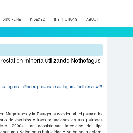
DISCIPLINE
INDEXED
INSTITUTIONS
ABOUT
orestal en minería utilizando Nothofagus
lapatagonia.cl/index.php/analespatagonia/article/view/6
en Maga­llanes y la Patagonia occidental, el paisaje ha
inuo de cambios y trans­formaciones en sus patrones
Otero, 2006). Los ecosistemas forestales del tipo
iones con Nothofagus betuloides y Nothofagus antarc­