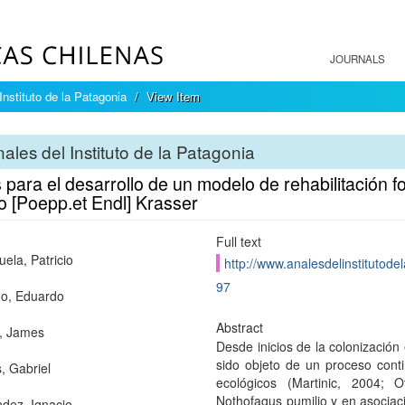
JOURNALS
Instituto de la Patagonia
View Item
ales del Instituto de la Patagonia
para el desarrollo de un modelo de rehabilitación f
o [Poepp.et Endl] Krasser
Full text
ela, Patricio
http://www.analesdelinstitutode
97
no, Eduardo
Abstract
, James
Desde inicios de la colonización 
sido objeto de un proceso cont
, Gabriel
ecológicos (Martinic, 2004; 
Nothofagus pumilio y en asociac
dez, Ignacio