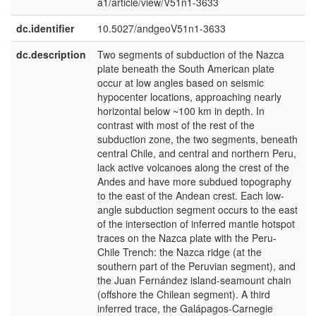
a1/article/view/V51n1-3633
dc.identifier
10.5027/andgeoV51n1-3633
dc.description
Two segments of subduction of the Nazca
e
plate beneath the South American plate
U
occur at low angles based on seismic
hypocenter locations, approaching nearly
horizontal below ~100 km in depth. In
contrast with most of the rest of the
subduction zone, the two segments, beneath
central Chile, and central and northern Peru,
lack active volcanoes along the crest of the
Andes and have more subdued topography
to the east of the Andean crest. Each low-
angle subduction segment occurs to the east
of the intersection of inferred mantle hotspot
traces on the Nazca plate with the Peru-
Chile Trench: the Nazca ridge (at the
southern part of the Peruvian segment), and
the Juan Fernández island-seamount chain
(offshore the Chilean segment). A third
inferred trace, the Galápagos-Carnegie