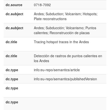
dc.source
0718-7092
dc.subject
Andes; Subduction; Volcanism; Hotspots;
e
Plate reconstructions
U
dc.subject
Andes; Subducción; Volcanismo; Puntos
e
calientes; Reconstrucción de placas
E
dc.title
Tracing hotspot traces in the Andes
e
U
dc.title
Detección de rastros de puntos calientes en
e
los Andes
E
dc.type
info:eu-repo/semantics/article
dc.type
info:eu-repo/semantics/publishedVersion
dc.type
e
E
dc.type
e
U