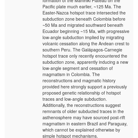
formation of the Manihiki Plateau on the
Pacific plate much earlier, ~125 Ma. The
Easter-Nazca hotspot trace intersected the
subduction zone beneath Colombia before
~50 Ma and migrated southward beneath
Ecuador beginning ~15 Ma, with progressive
low-angle subduction implied by migrating
volcanic cessation along the Andean crest to
southern Peru. The Galápagos-Carnegie
hotspot trace only recently encountered the
subduction zone, apparently inducing a new
low-angle segment and cessation of
magmatism in Colombia. The
reconstructions and magmatic history
provided here strongly support a previously
proposed genetic relationship of hotspot
traces and low-angle subduction.
Additionally, the reconstructions suggest
remnants of older subducted traces in the
asthenosphere may have sourced post-rift
magmatism in eastern Brazil and Paraguay,
which cannot be explained otherwise by
simple hotspot mechanisms.