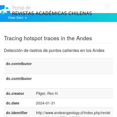
Toggl
navig
View Item
Show simple item record
Tracing hotspot traces in the Andes
Detección de rastros de puntos calientes en los Andes
dc.contributor
e
U
dc.contributor
e
E
dc.creator
Pilger, Rex H.
dc.date
2024-01-31
dc.identifier
http://www.andeangeology.cl/index.php/revist