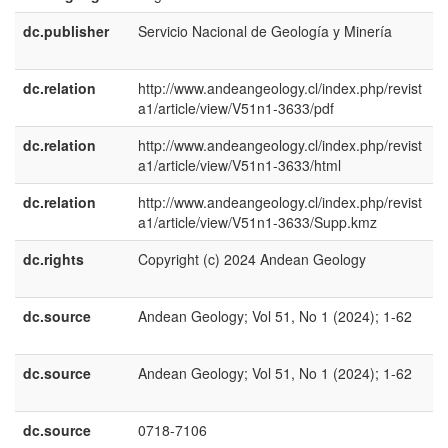
dc.publisher
Servicio Nacional de Geología y Minería
e
U
dc.relation
http://www.andeangeology.cl/index.php/revist
a1/article/view/V51n1-3633/pdf
dc.relation
http://www.andeangeology.cl/index.php/revist
a1/article/view/V51n1-3633/html
dc.relation
http://www.andeangeology.cl/index.php/revist
a1/article/view/V51n1-3633/Supp.kmz
dc.rights
Copyright (c) 2024 Andean Geology
e
U
dc.source
Andean Geology; Vol 51, No 1 (2024); 1-62
e
E
dc.source
Andean Geology; Vol 51, No 1 (2024); 1-62
e
U
dc.source
0718-7106