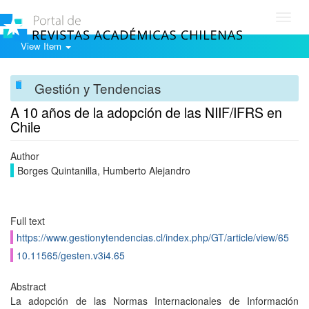
Toggl
navig
View Item
Gestión y Tendencias
A 10 años de la adopción de las NIIF/IFRS en
Chile
Author
Borges Quintanilla, Humberto Alejandro
Full text
https://www.gestionytendencias.cl/index.php/GT/article/view/65
10.11565/gesten.v3i4.65
Abstract
La adopción de las Normas Internacionales de Información