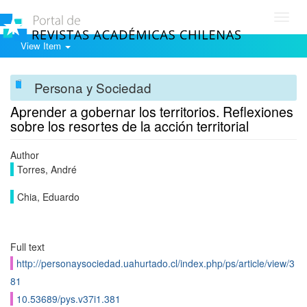
Toggl
navig
View Item
Persona y Sociedad
Aprender a gobernar los territorios. Reflexiones
sobre los resortes de la acción territorial
Author
Torres, André
Chia, Eduardo
Full text
http://personaysociedad.uahurtado.cl/index.php/ps/article/view/3
81
10.53689/pys.v37i1.381