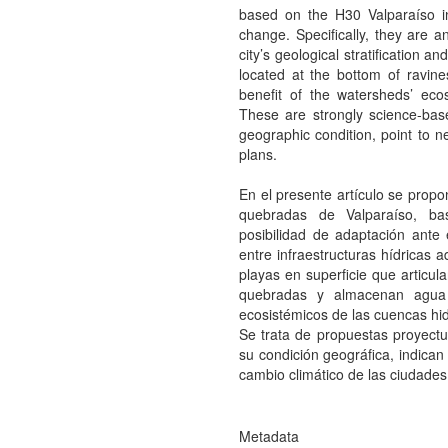
based on the H30 Valparaíso inv
change. Specifically, they are a
city’s geological stratification a
located at the bottom of ravin
benefit of the watersheds’ ecos
These are strongly science-based
geographic condition, point to ne
plans.
En el presente artículo se prop
quebradas de Valparaíso, ba
posibilidad de adaptación ante 
entre infraestructuras hídricas a
playas en superficie que articul
quebradas y almacenan agua 
ecosistémicos de las cuencas hid
Se trata de propuestas proyectual
su condición geográfica, indican
cambio climático de las ciudades
Metadata