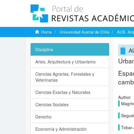
Home
Universidad Austral de Chile
AUS. Arqu
AU
Discipline
Urban
Artes, Arquitectura y Urbanismo
Espac
Ciencias Agrarias, Forestales y
Veterinarias
cambi
Ciencias Exactas y Naturales
Author
Magrin
Ciencias Sociales
Seguel
Derecho
Tobar-
Economía y Administración