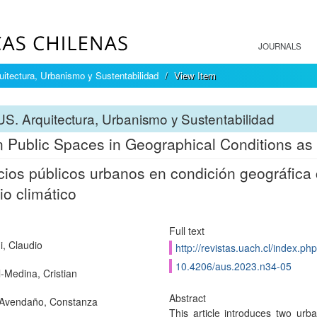
JOURNALS
itectura, Urbanismo y Sustentabilidad
View Item
S. Arquitectura, Urbanismo y Sustentabilidad
 Public Spaces in Geographical Conditions as
ios públicos urbanos en condición geográfica 
o climático
Full text
i, Claudio
http://revistas.uach.cl/index.ph
10.4206/aus.2023.n34-05
-Medina, Cristian
Abstract
Avendaño, Constanza
This article introduces two urb