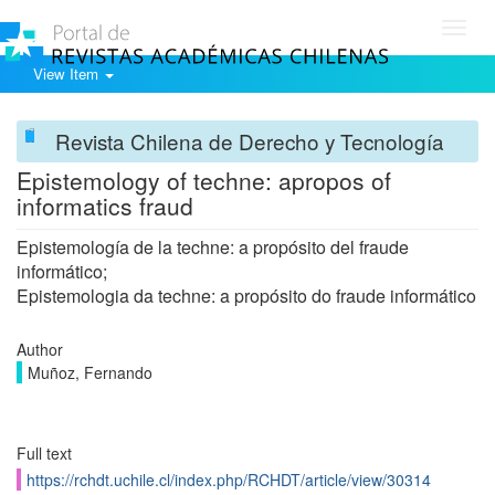
Toggl
navig
View Item
Revista Chilena de Derecho y Tecnología
Epistemology of techne: apropos of
informatics fraud
Epistemología de la techne: a propósito del fraude
informático;
Epistemologia da techne: a propósito do fraude informático
Author
Muñoz, Fernando
Full text
https://rchdt.uchile.cl/index.php/RCHDT/article/view/30314