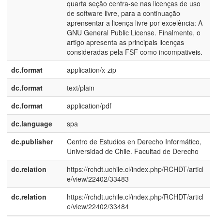
quarta seção centra-se nas licenças de uso
de software livre, para a continuação
aprensentar a licença livre por excelência: A
GNU General Public License. Finalmente, o
artigo apresenta as principais licenças
consideradas pela FSF como incompativeis.
dc.format
application/x-zip
dc.format
text/plain
dc.format
application/pdf
dc.language
spa
dc.publisher
Centro de Estudios en Derecho Informático,
e
Universidad de Chile. Facultad de Derecho
E
dc.relation
https://rchdt.uchile.cl/index.php/RCHDT/articl
e/view/22402/33483
dc.relation
https://rchdt.uchile.cl/index.php/RCHDT/articl
e/view/22402/33484