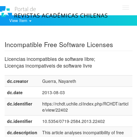
Toggl
navig
View Item
Show simple item record
Incompatible Free Software Licenses
Licencias incompatibles de software libre;
Licenças incompativeis de software livre
dc.creator
Guerra, Nayareth
dc.date
2013-08-03
dc.identifier
https://rchdt.uchile.cl/index.php/RCHDT/articl
e/view/22402
dc.identifier
10.5354/0719-2584.2013.22402
dc.description
This article analyses incompatibility of free
e