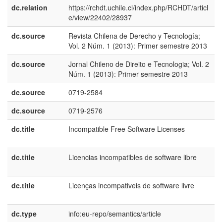
dc.relation
https://rchdt.uchile.cl/index.php/RCHDT/articl
e/view/22402/28937
dc.source
Revista Chilena de Derecho y Tecnología;
e
Vol. 2 Núm. 1 (2013): Primer semestre 2013
E
dc.source
Jornal Chileno de Direito e Tecnologia; Vol. 2
p
Núm. 1 (2013): Primer semestre 2013
B
dc.source
0719-2584
dc.source
0719-2576
dc.title
Incompatible Free Software Licenses
e
U
dc.title
Licencias incompatibles de software libre
e
E
dc.title
Licenças incompativeis de software livre
p
B
dc.type
info:eu-repo/semantics/article