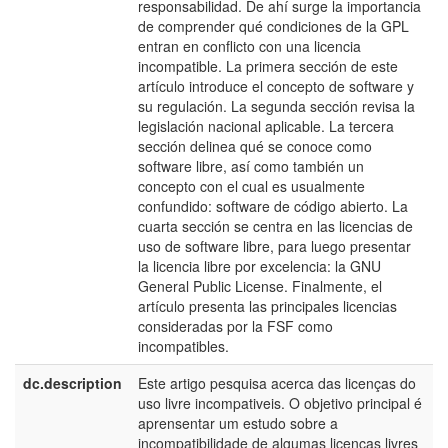
responsabilidad. De ahí surge la importancia
de comprender qué condiciones de la GPL
entran en conflicto con una licencia
incompatible. La primera sección de este
artículo introduce el concepto de software y
su regulación. La segunda sección revisa la
legislación nacional aplicable. La tercera
sección delinea qué se conoce como
software libre, así como también un
concepto con el cual es usualmente
confundido: software de código abierto. La
cuarta sección se centra en las licencias de
uso de software libre, para luego presentar
la licencia libre por excelencia: la GNU
General Public License. Finalmente, el
artículo presenta las principales licencias
consideradas por la FSF como
incompatibles.
dc.description
Este artigo pesquisa acerca das licenças do
p
uso livre incompativeis. O objetivo principal é
B
aprensentar um estudo sobre a
incompatibilidade de algumas licenças livres