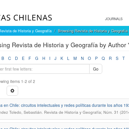
JOURNALS
Revista de Historia y Geografía
Browsing Revista de Historia y Geografía
ing Revista de Historia y Geografía by Author
B
C
D
E
F
G
H
I
J
K
L
M
N
O
P
Q
R
S
T
Go
wing items 1-2 of 2
as en Chile: circuitos intelectuales y redes políticas durante los años 1
.
dez Toledo, Sebastián
Revista de Historia y Geografía; Núm. 31 (201