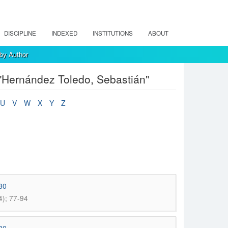
DISCIPLINE
INDEXED
INSTITUTIONS
ABOUT
 by Author
 "Hernández Toledo, Sebastián"
U
V
W
X
Y
Z
930
4); 77-94