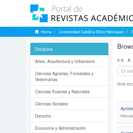
Home
Universidad Católica Silva Henríquez
Brows
Discipline
0-9
A
Artes, Arquitectura y Urbanismo
Ciencias Agrarias, Forestales y
Veterinarias
Now sho
Ciencias Exactas y Naturales
Ciencias Sociales
Aprist
Derecho
Hernán
Economía y Administración