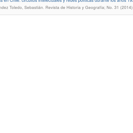
s en Chile: circuitos intelectuales y redes polí­ticas durante los años 1
.
dez Toledo, Sebastián
Revista de Historia y Geografí­a; No. 31 (2014)