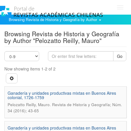
Toggl
navig
Browsing Revista de Historia y Geografía by Author
Browsing Revista de Historia y Geografía
by Author "Pelozatto Reilly, Mauro"
Go
Now showing items 1-2 of 2
Ganadería y unidades productivas mixtas en Buenos Aires
colonial, 1726-1759
.
Pelozatto Reilly, Mauro
Revista de Historia y Geografía; Núm.
34 (2016); 43-65
Ganaderí­a y unidades productivas mixtas en Buenos Aires