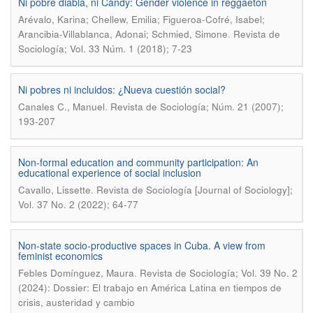
Ni pobre diabla, ni Candy: Gender violence in reggaetón
Arévalo, Karina; Chellew, Emilia; Figueroa-Cofré, Isabel;
.
Arancibia-Villablanca, Adonai; Schmied, Simone
Revista de
Sociología; Vol. 33 Núm. 1 (2018); 7-23
Ni pobres ni incluidos: ¿Nueva cuestión social?
.
Canales C., Manuel
Revista de Sociología; Núm. 21 (2007);
193-207
Non-formal education and community participation: An
educational experience of social inclusion
.
Cavallo, Lissette
Revista de Sociología [Journal of Sociology];
Vol. 37 No. 2 (2022); 64-77
Non-state socio-productive spaces in Cuba. A view from
feminist economics
.
Febles Domínguez, Maura
Revista de Sociología; Vol. 39 No. 2
(2024): Dossier: El trabajo en América Latina en tiempos de
crisis, austeridad y cambio